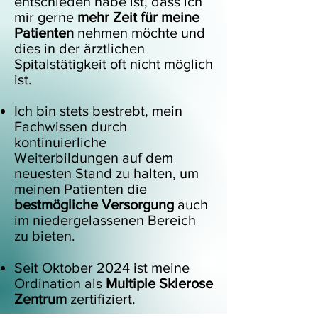
entschieden habe ist, dass ich
mir gerne
mehr Zeit für meine
Patienten
nehmen möchte und
dies in der ärztlichen
Spitalstätigkeit oft nicht möglich
ist.
Ich bin stets bestrebt, mein
Fachwissen durch
kontinuierliche
Weiterbildungen auf dem
neuesten Stand zu halten, um
meinen Patienten die
bestmögliche Versorgung
auch
im niedergelassenen Bereich
zu bieten.
Seit Oktober 2024 ist meine
Ordination als
Multiple Sklerose
Zentrum
zertifiziert.