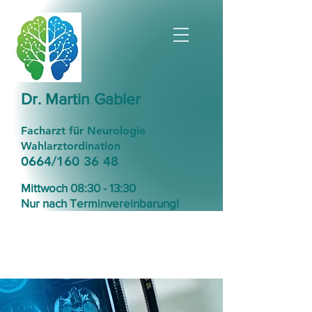
Dr. Martin Gabler
Facharzt für Neurologie
Wahlarztordination
0664/160 36 48
Mittwoch 08:30 - 13:30
Nur nach Terminvereinbarung!